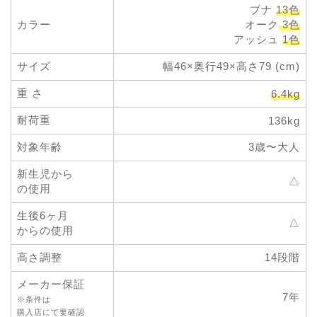
ブナ
13色
カラー
オーク
3色
アッシュ
1色
サイズ
幅46×奥行49×高さ79 (cm)
重 さ
6.4kg
耐荷重
136kg
対象年齢
3歳〜大人
新生児から
△
の使用
生後6ヶ月
△
からの使用
高さ調整
14段階
メーカー保証
7年
※条件は
購入店にて要確認