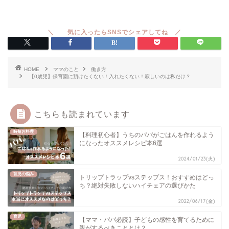
HOME
ママのこと
働き方
【0歳児】保育園に預けたくない！入れたくない！寂しいのは私だけ？
こちらも読まれています
時短お料理
【料理初心者】うちのパパがごはんを作れるよう
になったオススメレシピ本6選
2024/01/23(火)
育児の悩み
トリップトラップvsステップス！おすすめはどっ
ち？絶対失敗しないハイチェアの選びかた
2022/06/17(金)
育児
【ママ・パパ必読】子どもの感性を育てるために
親がするべきこととは？