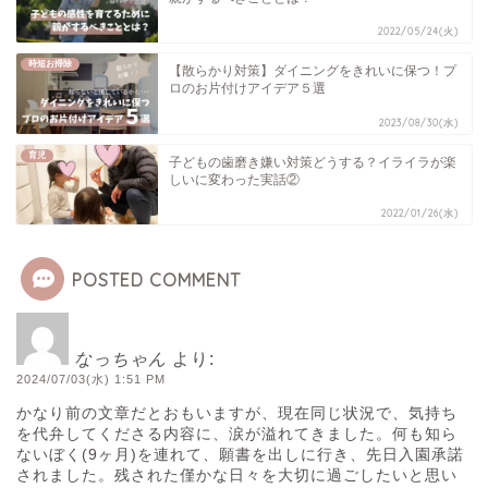
2022/05/24(火)
時短お掃除
【散らかり対策】ダイニングをきれいに保つ！プ
ロのお片付けアイデア５選
2023/08/30(水)
育児
子どもの歯磨き嫌い対策どうする？イライラが楽
しいに変わった実話②
2022/01/26(水)
POSTED COMMENT
なっちゃん
より:
2024/07/03(水) 1:51 PM
かなり前の文章だとおもいますが、現在同じ状況で、気持ち
を代弁してくださる内容に、涙が溢れてきました。何も知ら
ないぼく(9ヶ月)を連れて、願書を出しに行き、先日入園承諾
されました。残された僅かな日々を大切に過ごしたいと思い